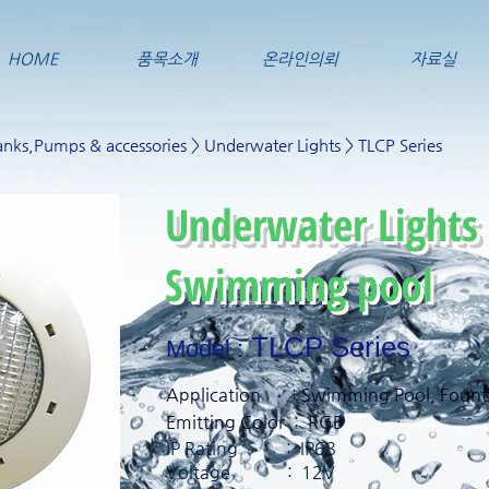
HOME
품목소개
온라인의뢰
자료실
nks,Pumps & accessories
>
Underwater Lights
> TLCP Series
Underwater Lights 
Swimming pool
TLCP Series
Model :
Application : Swimming Pool, Fount
Emitting Color : RGB
IP Rating : IP68
Voltage : 12V